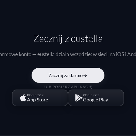
Zacznij z eustella
armowe konto — eustella działa wszędzie: w sieci, na iOS i And
Zacznij za darmo
LUB POBIERZ APLIKACJĘ
POBIERZ Z
POBIERZ Z
App Store
Google Play