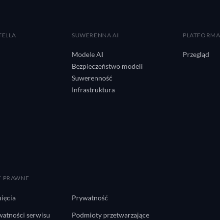
TELLA
SUWERENNA AI
PLATFORM
Modele AI
Przegląd
Bezpieczeństwo modeli
Suwerenność
Infrastruktura
E PRAWNE
ięcia
Prywatność
watności serwisu
Podmioty przetwarzające