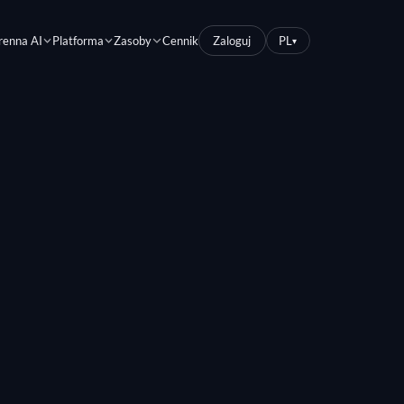
renna AI
Platforma
Zasoby
Cennik
Zaloguj
PL
▾