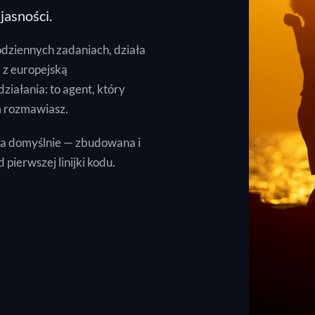
jasności.
codziennych zadaniach, działa
j z europejską
ziałania: to agent, który
ym rozmawiasz.
tna domyślnie — zbudowana i
pierwszej linijki kodu.