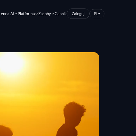
renna AI
Platforma
Zasoby
Cennik
Zaloguj
PL
▾