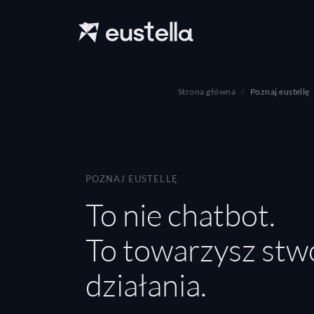
Strona główna
Poznaj eustellę
POZNAJ EUSTELLĘ
To nie chatbot.
To towarzysz stw
działania.