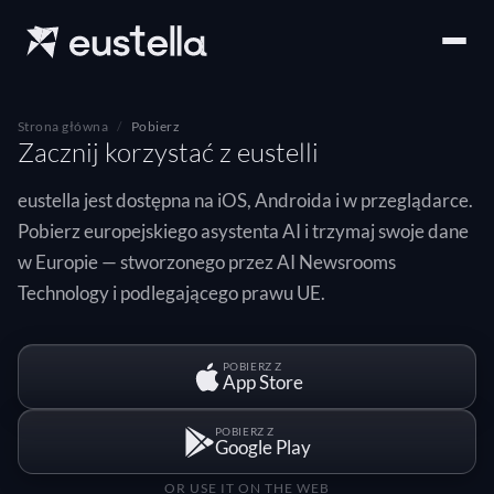
Strona główna
Pobierz
Zacznij korzystać z eustelli
eustella jest dostępna na iOS, Androida i w przeglądarce.
Pobierz europejskiego asystenta AI i trzymaj swoje dane
w Europie — stworzonego przez AI Newsrooms
Technology i podlegającego prawu UE.
POBIERZ Z
App Store
POBIERZ Z
Google Play
OR USE IT ON THE WEB