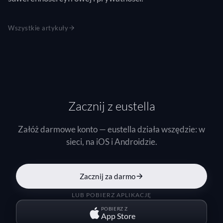
Wszystkie artykuły
Zacznij z eustella
Załóż darmowe konto — eustella działa wszędzie: w
sieci, na iOS i Androidzie.
Zacznij za darmo
LUB POBIERZ APLIKACJĘ
POBIERZ Z
App Store