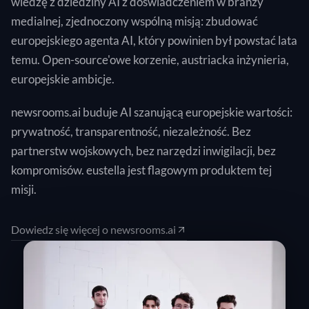
wiedzę z dziedziny AI z doświadczeniem w branży
medialnej, zjednoczony wspólną misją: zbudować
europejskiego agenta AI, który powinien był powstać lata
temu. Open-source'owe korzenie, austriacka inżynieria,
europejskie ambicje.
newsrooms.ai buduje AI szanującą europejskie wartości:
prywatność, transparentność, niezależność. Bez
partnerstw wojskowych, bez narzędzi inwigilacji, bez
kompromisów. eustella jest flagowym produktem tej
misji.
Dowiedz się więcej o newsrooms.ai