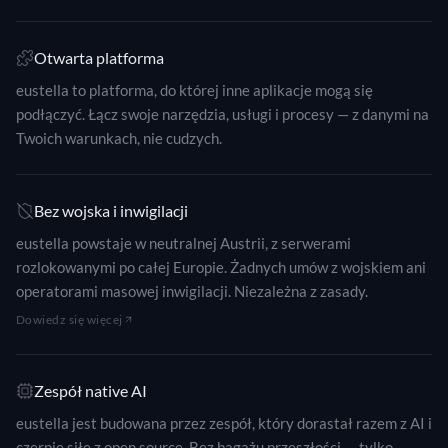
Otwarta platforma
eustella to platforma, do której inne aplikacje mogą się
podłączyć. Łącz swoje narzędzia, usługi i procesy — z danymi na
Twoich warunkach, nie cudzych.
Bez wojska i inwigilacji
eustella powstaje w neutralnej Austrii, z serwerami
rozlokowanymi po całej Europie. Żadnych umów z wojskiem ani
operatorami masowej inwigilacji. Niezależna z zasady.
Dowiedz się więcej
Zespół native AI
eustella jest budowana przez zespół, który dorastał razem z AI i
czerpie siłę z open source. Bez bagażu przeszłości — tylko