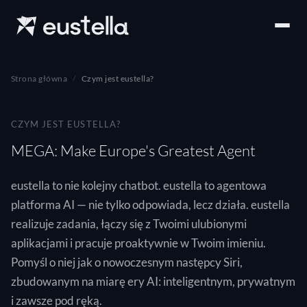
Strona główna
Czym jest eustella?
CZYM JEST EUSTELLA?
MEGA: Make Europe's Greatest Agent
eustella to nie kolejny chatbot. eustella to agentowa
platforma AI — nie tylko odpowiada, lecz działa. eustella
realizuje zadania, łączy się z Twoimi ulubionymi
aplikacjami i pracuje proaktywnie w Twoim imieniu.
Pomyśl o niej jak o nowoczesnym następcy Siri,
zbudowanym na miarę ery AI: inteligentnym, prywatnym
i zawsze pod ręką.