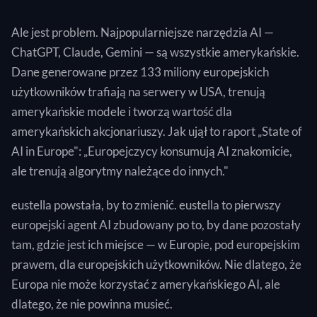
Ale jest problem. Najpopularniejsze narzędzia AI —
ChatGPT, Claude, Gemini — są wszystkie amerykańskie.
Dane generowane przez 133 miliony europejskich
użytkowników trafiają na serwery w USA, trenują
amerykańskie modele i tworzą wartość dla
amerykańskich akcjonariuszy. Jak ujął to raport „State of
AI in Europe": „Europejczycy konsumują AI znakomicie,
ale trenują algorytmy należące do innych."
eustella powstała, by to zmienić. eustella to pierwszy
europejski agent AI zbudowany po to, by dane pozostały
tam, gdzie jest ich miejsce — w Europie, pod europejskim
prawem, dla europejskich użytkowników. Nie dlatego, że
Europa nie może korzystać z amerykańskiego AI, ale
dlatego, że nie powinna musieć.