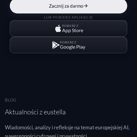
Zacznij za darmo
LUB POBIERZ APLIKACJĘ
POBIERZ Z
App Store
POBIERZ Z
Google Play
BLOG
Aktualności z eustella
Wiadomości, analizy i refleksje na temat europejskiej AI,
suwerenności cyfrowej i prywatności.