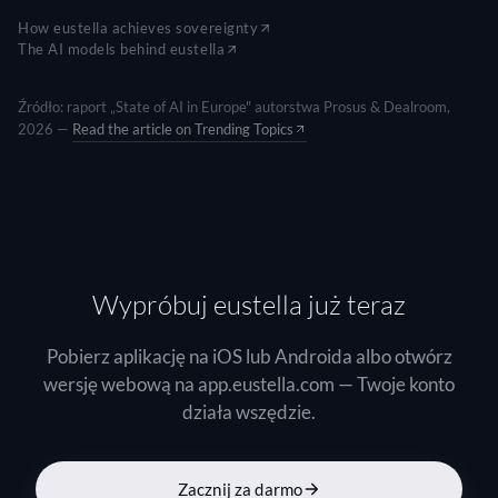
How eustella achieves sovereignty
The AI models behind eustella
Źródło: raport „State of AI in Europe" autorstwa Prosus & Dealroom,
2026 —
Read the article on Trending Topics
Wypróbuj eustella już teraz
Pobierz aplikację na iOS lub Androida albo otwórz
wersję webową na app.eustella.com — Twoje konto
działa wszędzie.
Zacznij za darmo