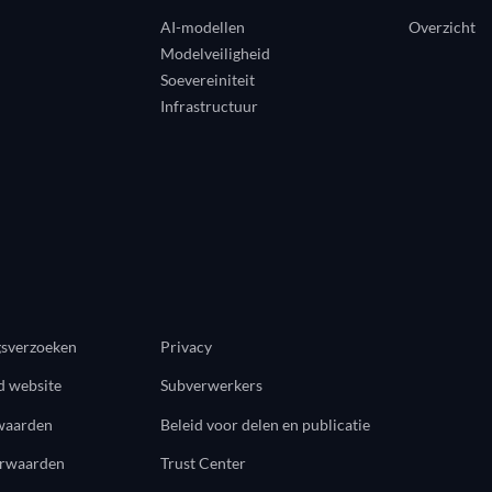
AI-modellen
Overzicht
Modelveiligheid
Soevereiniteit
Infrastructuur
gsverzoeken
Privacy
d website
Subverwerkers
waarden
Beleid voor delen en publicatie
orwaarden
Trust Center