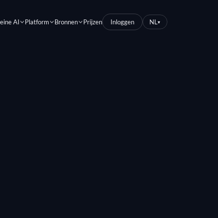
eine AI
Platform
Bronnen
Prijzen
Inloggen
NL
▾