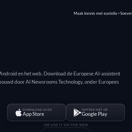
Maak kennis met eustella
Soever
, Android en het web. Download de Europese AI-assistent
gebouwd door AI Newsrooms Technology, onder Europees
DOWNLOAD IN DE
ONTDEK HET OP
App Store
Google Play
OR USE IT ON THE WEB