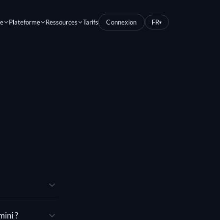
ne
Plateforme
Ressources
Tarifs
Connexion
FR
▾
mini ?