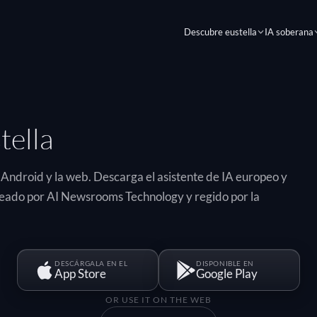
Descubre eustella
IA soberana
tella
, Android y la web. Descarga el asistente de IA europeo y
reado por AI Newsrooms Technology y regido por la
DESCÁRGALA EN EL
DISPONIBLE EN
App Store
Google Play
OR USE IT ON THE WEB