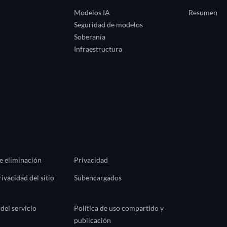
Modelos IA
Resumen
Seguridad de modelos
Soberanía
Infraestructura
de eliminación
Privacidad
rivacidad del sitio
Subencargados
del servicio
Política de uso compartido y
publicación